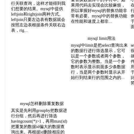
行关联查询，这样才能得到我
果用代码去实现会比较麻烦，
们想要的结果。mysql中提供
所以掌握好mysql的替换功能非
leftjoin和rightjoin两种方式。
常有必要。mysql中的替换功能
leftjoin只要左边表有数据就会
在性能和速度上都非...
按照左边表根据条件关联右边
面
表，rig...
mysql limit用法
mysql中limit是把select查询出来
s
的数据行进行筛选显示，它可
很
以是一个参数或者两个参数，
它的参数为整数。当是一个参
数时表示显示前面多少条数据
行，当是两个参数时显示从开
始行到结束行的范围之内的...
简
mysql怎样删除重复数据
其实是先利用groupby把数据进
行分组，然后再进行筛选
havingcount(*)>1，再用max(id)
把重复的数据id偏大的数据查
询出来。再根据id删除相应的